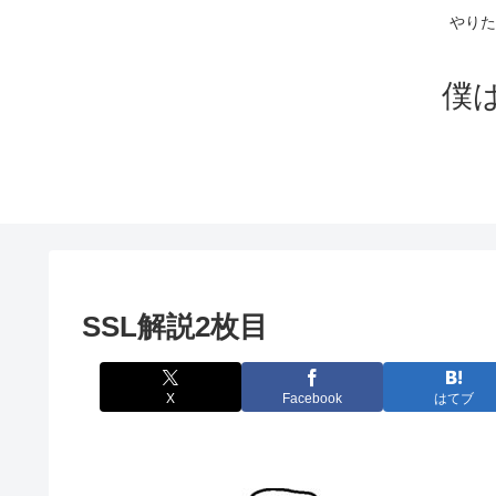
やりた
僕
SSL解説2枚目
X
Facebook
はてブ