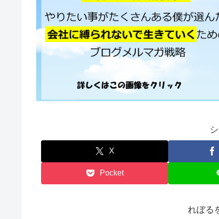
シ
X
Pocket
れぼる