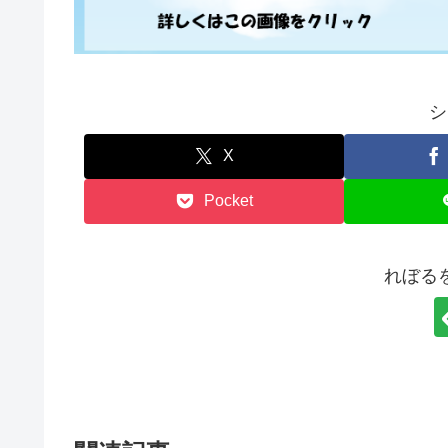
シ
X
Pocket
れぼる