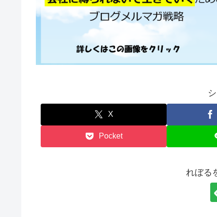
シ
X
Pocket
れぼる