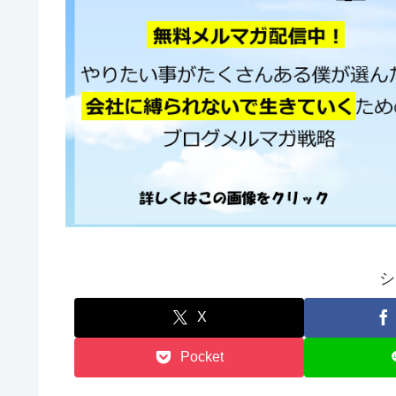
シ
X
Pocket