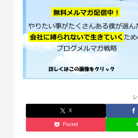
シ
X
Pocket