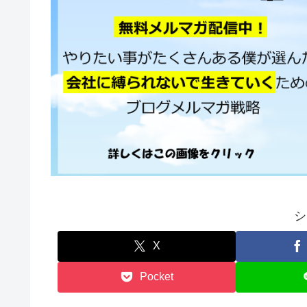
シ
X
Pocket