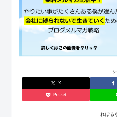
シ
X
Pocket
れぼる