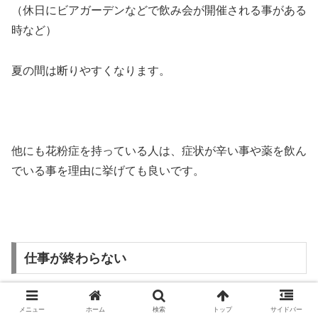
（休日にビアガーデンなどで飲み会が開催される事がある
時など）
夏の間は断りやすくなります。
他にも花粉症を持っている人は、症状が辛い事や薬を飲ん
でいる事を理由に挙げても良いです。
仕事が終わらない
仕事の忙しさから残業を理由に断る方法です。単に「残業
メニュー
ホーム
検索
トップ
サイドバー